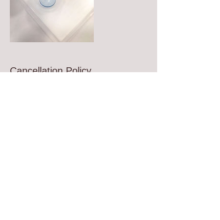
Cancellation Policy
Contact us at least 24 hours in advance if
you need to cancel or reschedule your
appointment
如需取消或更改預約服務，請最少24小時前
聯絡我們
Contact Details
Hong Kong
dynastyeyecare@gmail.com