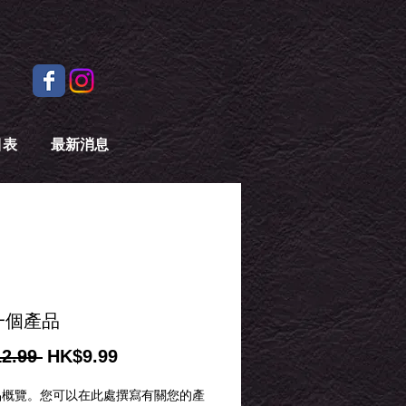
目表
最新消息
一個產品
一
促
2.99 
HK$9.99
般
銷
品概覽。您可以在此處撰寫有關您的產
價
價