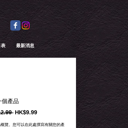
目表
最新消息
一個產品
一
促
2.99 
HK$9.99
般
銷
品概覽。您可以在此處撰寫有關您的產
價
價