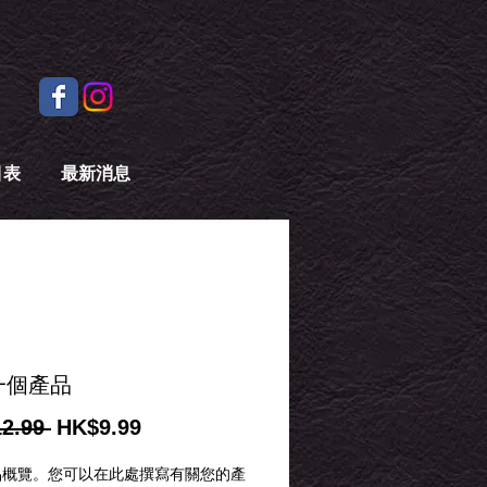
目表
最新消息
一個產品
一
促
2.99 
HK$9.99
般
銷
品概覽。您可以在此處撰寫有關您的產
價
價