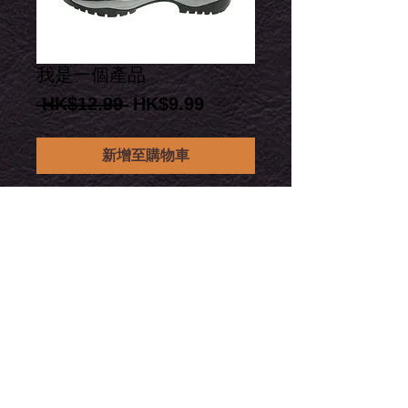
我是一個產品
一
促
 HK$12.99 
HK$9.99
般
銷
價
價
新增至購物車
格
格
我是產品概覽。您可以在此處撰寫有關
您的產品的更多信息。買家喜歡在購買
前知道他們得到了什麼。
細節
我是產品細節。我是添加更多關於您的
產品的詳細信息的好地方，例如尺寸、
材料、保養說明和清潔說明。
© ​2016 by Dynasty Eyecare。